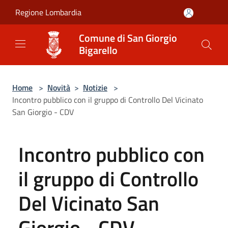
Salta al contenuto principale
Regione Lombardia
Comune di San Giorgio
Bigarello
Home
>
Novità
>
Notizie
>
Incontro pubblico con il gruppo di Controllo Del Vicinato
San Giorgio - CDV
Incontro pubblico con
il gruppo di Controllo
Del Vicinato San
Giorgio - CDV