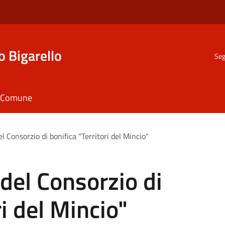
o Bigarello
Seg
il Comune
el Consorzio di bonifica "Territori del Mincio"
 del Consorzio di
ri del Mincio"