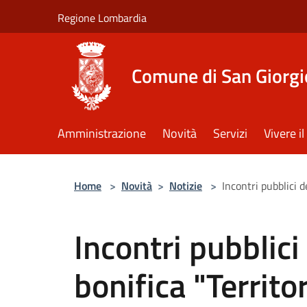
Salta al contenuto principale
Regione Lombardia
Comune di San Giorgi
Amministrazione
Novità
Servizi
Vivere 
Home
>
Novità
>
Notizie
>
Incontri pubblici d
Incontri pubblici
bonifica "Territo