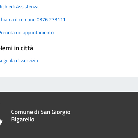
Richiedi Assistenza
Chiama il comune 0376 273111
Prenota un appuntamento
lemi in città
Segnala disservizio
Comune di San Giorgio
Bigarello