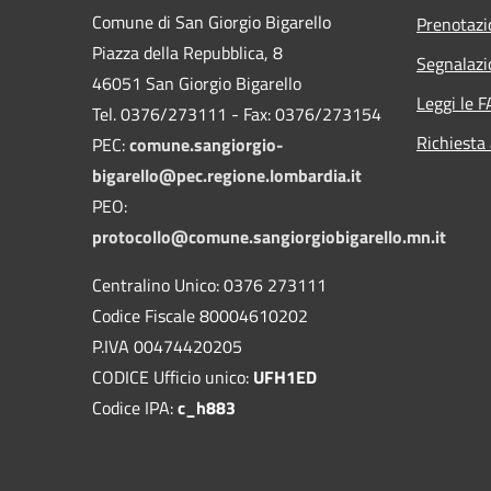
Comune di San Giorgio Bigarello
Prenotaz
Piazza della Repubblica, 8
Segnalazi
46051 San Giorgio Bigarello
Leggi le 
Tel. 0376/273111 - Fax: 0376/273154
Richiesta
PEC:
comune.sangiorgio-
bigarello@pec.regione.lombardia.it
PEO:
protocollo@comune.sangiorgiobigarello.mn.it
Centralino Unico: 0376 273111
Codice Fiscale 80004610202
P.IVA 00474420205
CODICE Ufficio unico:
UFH1ED
Codice IPA:
c_h883