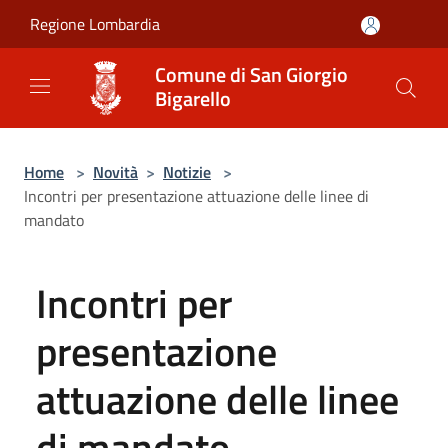
Salta al contenuto principale
Regione Lombardia
Comune di San Giorgio
Bigarello
Home
>
Novità
>
Notizie
>
Incontri per presentazione attuazione delle linee di
mandato
Incontri per
presentazione
attuazione delle linee
di mandato