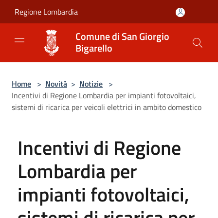
Salta al contenuto principale
Regione Lombardia
Comune di San Giorgio
Bigarello
Home
>
Novità
>
Notizie
>
Incentivi di Regione Lombardia per impianti fotovoltaici,
sistemi di ricarica per veicoli elettrici in ambito domestico
Incentivi di Regione
Lombardia per
impianti fotovoltaici,
sistemi di ricarica per