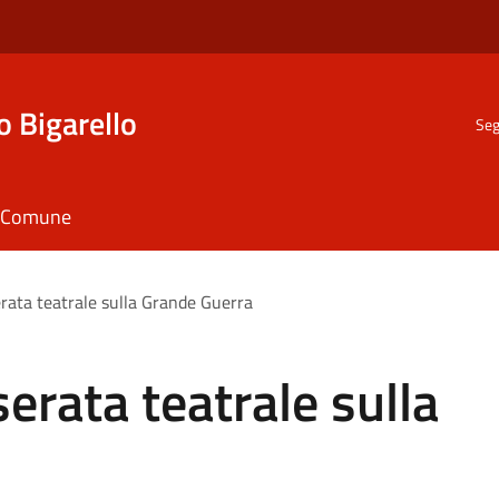
o Bigarello
Seg
il Comune
rata teatrale sulla Grande Guerra
erata teatrale sulla