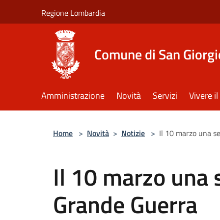
Salta al contenuto principale
Regione Lombardia
Comune di San Giorgi
Amministrazione
Novità
Servizi
Vivere 
Home
>
Novità
>
Notizie
>
Il 10 marzo una se
Il 10 marzo una s
Grande Guerra