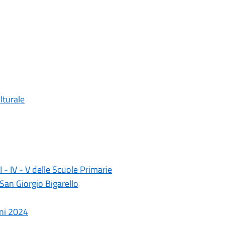
lturale
II - IV - V delle Scuole Primarie
San Giorgio Bigarello
oni 2024