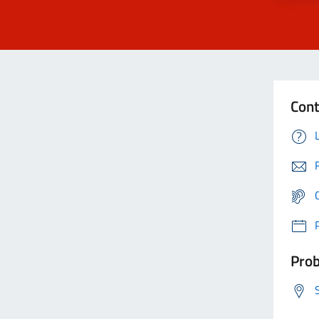
Cont
Prob