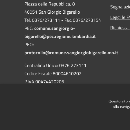
Piazza della Repubblica, 8
Segnalazi
46051 San Giorgio Bigarello
Leggi le 
Tel. 0376/273111 - Fax: 0376/273154
Richiesta
PEC:
comune.sangiorgio-
bigarello@pec.regione.lombardia.it
PEO:
protocollo@comune.sangiorgiobigarello.mn.it
Centralino Unico: 0376 273111
Codice Fiscale 80004610202
P.IVA 00474420205
CODICE Ufficio unico:
UFH1ED
Codice IPA:
c_h883
Questo sito 
alla navig