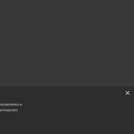
×
nzionamento e
nformazioni