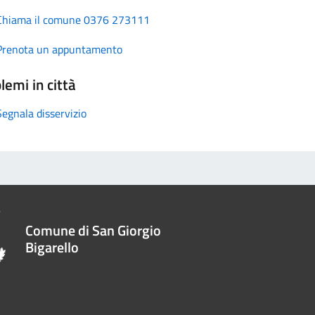
Chiama il comune 0376 273111
Prenota un appuntamento
lemi in città
Segnala disservizio
Comune di San Giorgio
Bigarello