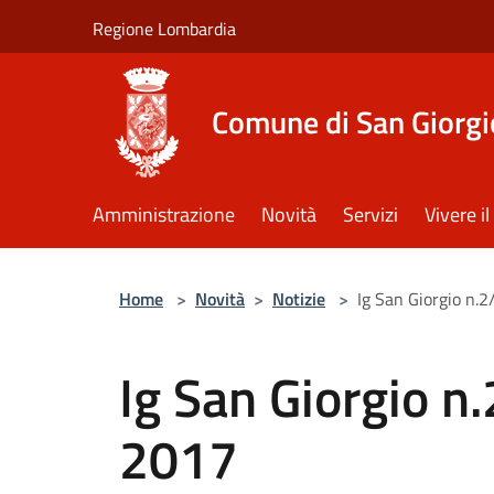
Salta al contenuto principale
Regione Lombardia
Comune di San Giorgi
Amministrazione
Novità
Servizi
Vivere 
Home
>
Novità
>
Notizie
>
Ig San Giorgio n.
Ig San Giorgio n
2017