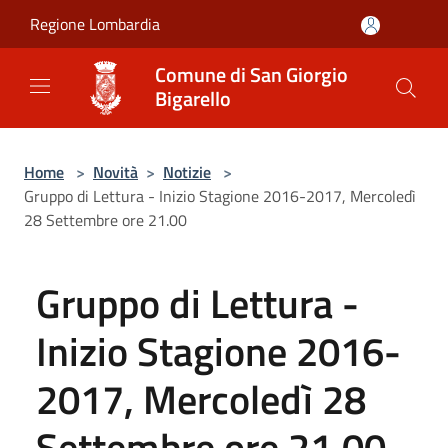
Salta al contenuto principale
Regione Lombardia
Comune di San Giorgio
Bigarello
Home
>
Novità
>
Notizie
>
Gruppo di Lettura - Inizio Stagione 2016-2017, Mercoledì
28 Settembre ore 21.00
Gruppo di Lettura -
Inizio Stagione 2016-
2017, Mercoledì 28
Settembre ore 21.00