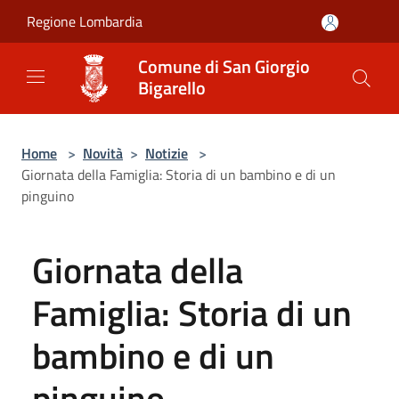
Salta al contenuto principale
Regione Lombardia
Comune di San Giorgio
Bigarello
Home
>
Novità
>
Notizie
>
Giornata della Famiglia: Storia di un bambino e di un
pinguino
Giornata della
Famiglia: Storia di un
bambino e di un
pinguino