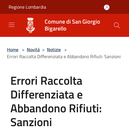
Salta al contenuto principale
Regione Lombardia
Comune di San Giorgio
Bigarello
Home
>
Novità
>
Notizie
>
Errori Raccolta Differenziata e Abbandono Rifiuti: Sanzioni
Errori Raccolta
Differenziata e
Abbandono Rifiuti:
Sanzioni