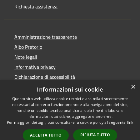
Richiesta assistenza
Amministrazione trasparente
Albo Pretorio
Note legali
Informativa privacy
Dichiarazione di accessibilità
×
Obiettivi di accessibilità
Informazioni sui cookie
Questo sito web utilizza cookie tecnici e assimilati strettamente
necessari al corretto funzionamento e alla navigazione del sito,
nonché un cookie tecnico analitico al solo fine di elaborare
informazioni statistiche, aggregate e anonime.
RSS
Copyright © 2026 • Comune di
Per maggiori dettagli, può consultare la cookie policy al seguente
link
Accessibilità
San Giorgio Bigarello •
Privacy
Municipium
Powered by
•
RIFIUTA TUTTO
ACCETTA TUTTO