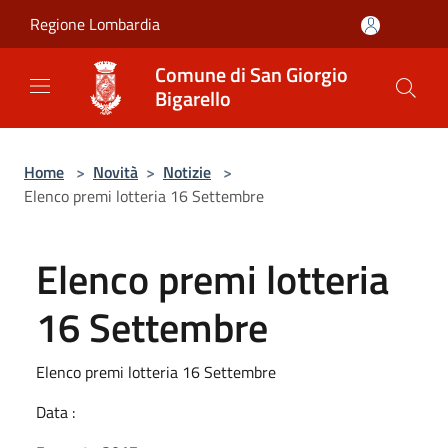
Salta al contenuto principale
Regione Lombardia
Comune di San Giorgio
Bigarello
Home
>
Novità
>
Notizie
>
Elenco premi lotteria 16 Settembre
Elenco premi lotteria
16 Settembre
Elenco premi lotteria 16 Settembre
Data :