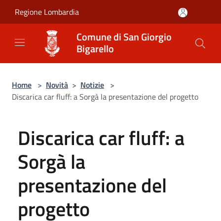
Salta al contenuto principale
Regione Lombardia
Comune di San Giorgio
Bigarello
Home
>
Novità
>
Notizie
>
Discarica car fluff: a Sorgà la presentazione del progetto
Discarica car fluff: a
Sorgà la
presentazione del
progetto