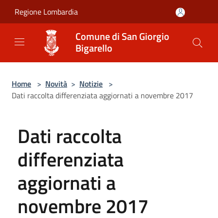
Salta al contenuto principale
Regione Lombardia
Comune di San Giorgio
Bigarello
Home
>
Novità
>
Notizie
>
Dati raccolta differenziata aggiornati a novembre 2017
Dati raccolta
differenziata
aggiornati a
novembre 2017