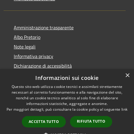
Amministrazione trasparente
Albo Pretorio
Note legali
Informativa privacy
Dichiarazione di accessibilità
×
Obiettivi di accessibilità
Informazioni sui cookie
Questo sito web utilizza cookie tecnici e assimilati strettamente
necessari al corretto funzionamento e alla navigazione del sito,
nonché un cookie tecnico analitico al solo fine di elaborare
informazioni statistiche, aggregate e anonime.
RSS
Copyright © 2026 • Comune di
Per maggiori dettagli, può consultare la cookie policy al seguente
link
Accessibilità
San Giorgio Bigarello •
Privacy
Municipium
Powered by
•
RIFIUTA TUTTO
ACCETTA TUTTO
Cookie
Accesso redazione