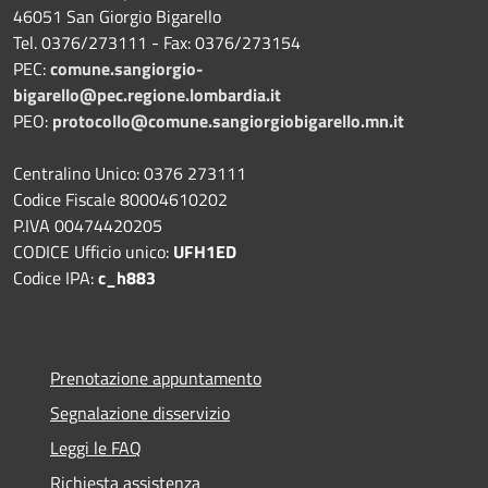
46051 San Giorgio Bigarello
Tel. 0376/273111 - Fax: 0376/273154
PEC:
comune.sangiorgio-
bigarello@pec.regione.lombardia.it
PEO:
protocollo@comune.sangiorgiobigarello.mn.it
Centralino Unico: 0376 273111
Codice Fiscale 80004610202
P.IVA 00474420205
CODICE Ufficio unico:
UFH1ED
Codice IPA:
c_h883
Prenotazione appuntamento
Segnalazione disservizio
Leggi le FAQ
Richiesta assistenza