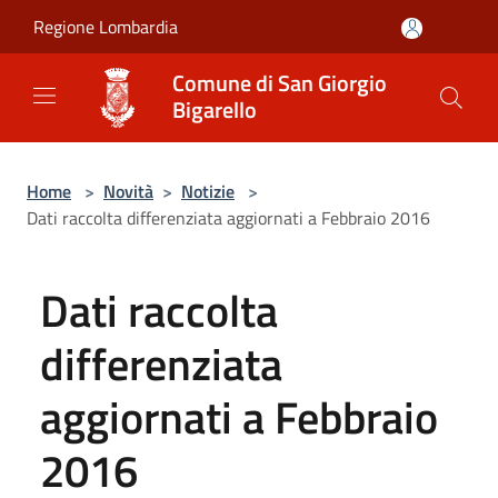
Salta al contenuto principale
Regione Lombardia
Comune di San Giorgio
Bigarello
Home
>
Novità
>
Notizie
>
Dati raccolta differenziata aggiornati a Febbraio 2016
Dati raccolta
differenziata
aggiornati a Febbraio
2016