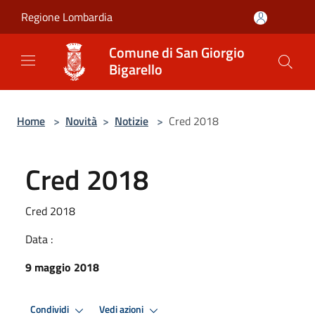
Salta al contenuto principale
Regione Lombardia
Comune di San Giorgio
Bigarello
Home
>
Novità
>
Notizie
>
Cred 2018
Cred 2018
Cred 2018
Data :
9 maggio 2018
Condividi
Vedi azioni