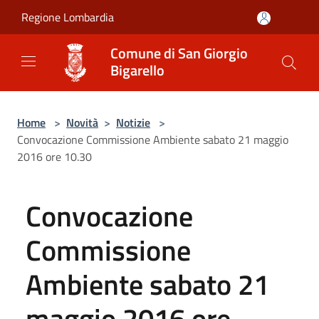
Salta al contenuto principale
Regione Lombardia
Comune di San Giorgio
Bigarello
Home
>
Novità
>
Notizie
>
Convocazione Commissione Ambiente sabato 21 maggio
2016 ore 10.30
Convocazione
Commissione
Ambiente sabato 21
maggio 2016 ore