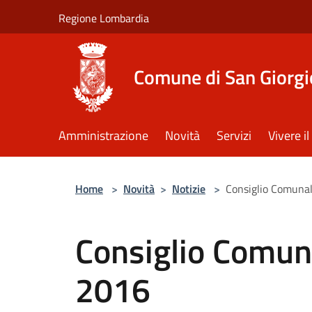
Salta al contenuto principale
Regione Lombardia
Comune di San Giorgi
Amministrazione
Novità
Servizi
Vivere 
Home
>
Novità
>
Notizie
>
Consiglio Comunal
Consiglio Comun
2016