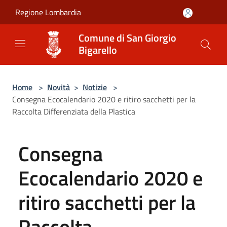
Salta al contenuto principale
Regione Lombardia
Comune di San Giorgio
Bigarello
Home
>
Novità
>
Notizie
>
Consegna Ecocalendario 2020 e ritiro sacchetti per la
Raccolta Differenziata della Plastica
Consegna
Ecocalendario 2020 e
ritiro sacchetti per la
Raccolta