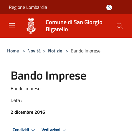
Salta al contenuto principale
Regione Lombardia
Comune di San Giorgio
Bigarello
Home
>
Novità
>
Notizie
>
Bando Imprese
Bando Imprese
Bando Imprese
Data :
2 dicembre 2016
Condividi
Vedi azioni