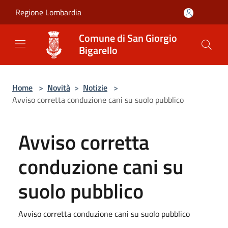
Salta al contenuto principale
Regione Lombardia
Comune di San Giorgio
Bigarello
Home
>
Novità
>
Notizie
>
Avviso corretta conduzione cani su suolo pubblico
Avviso corretta
conduzione cani su
suolo pubblico
Avviso corretta conduzione cani su suolo pubblico