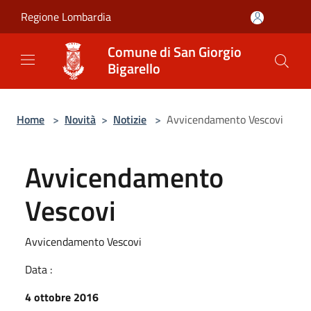
Salta al contenuto principale
Regione Lombardia
Comune di San Giorgio
Bigarello
Home
>
Novità
>
Notizie
>
Avvicendamento Vescovi
Avvicendamento
Vescovi
Avvicendamento Vescovi
Data :
4 ottobre 2016