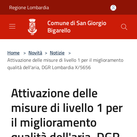
Salta al contenuto principale
Regione Lombardia
Comune di San Giorgio
Bigarello
Home
>
Novità
>
Notizie
>
Attivazione delle misure di livello 1 per il miglioramento
qualità dell'aria, DGR Lombardia X/5656
Attivazione delle
misure di livello 1 per
il miglioramento
qualità dell'aria, DGR