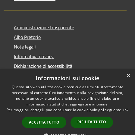
Amministrazione trasparente
Albo Pretorio
Note legali
Informativa privacy
Dichiarazione di accessibilità
×
Obiettivi di accessibilità
Informazioni sui cookie
Questo sito web utilizza cookie tecnici e assimilati strettamente
necessari al corretto funzionamento e alla navigazione del sito,
nonché un cookie tecnico analitico al solo fine di elaborare
informazioni statistiche, aggregate e anonime.
RSS
Copyright © 2026 • Comune di
Per maggiori dettagli, può consultare la cookie policy al seguente
link
Accessibilità
San Giorgio Bigarello •
Privacy
Municipium
Powered by
•
RIFIUTA TUTTO
ACCETTA TUTTO
Cookie
Accesso redazione
Mappa del sito