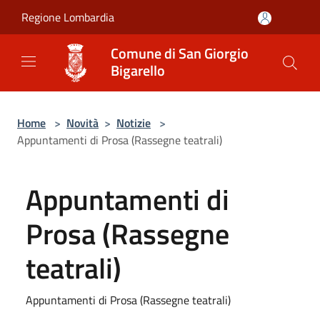
Salta al contenuto principale
Regione Lombardia
Comune di San Giorgio
Bigarello
Home
>
Novità
>
Notizie
>
Appuntamenti di Prosa (Rassegne teatrali)
Appuntamenti di
Prosa (Rassegne
teatrali)
Appuntamenti di Prosa (Rassegne teatrali)