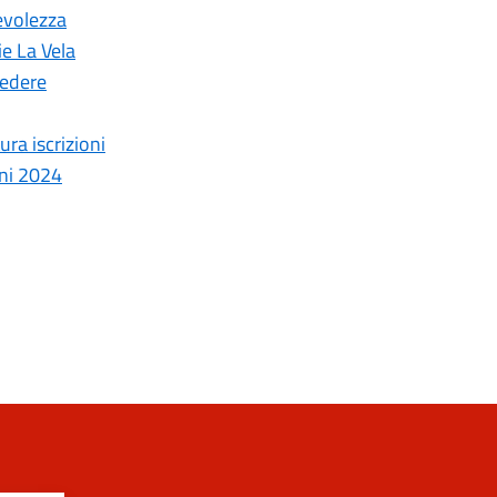
evolezza
ie La Vela
cedere
ura iscrizioni
oni 2024