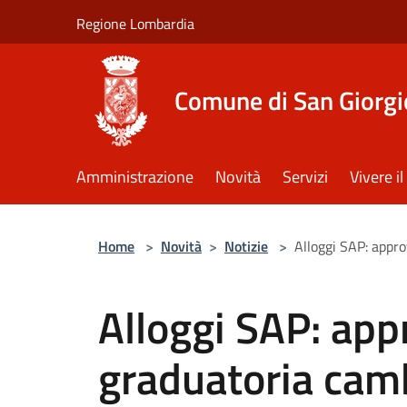
Salta al contenuto principale
Regione Lombardia
Comune di San Giorgi
Amministrazione
Novità
Servizi
Vivere 
Home
>
Novità
>
Notizie
>
Alloggi SAP: appr
Alloggi SAP: app
graduatoria camb