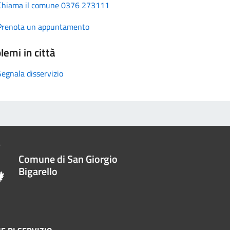
Chiama il comune 0376 273111
Prenota un appuntamento
lemi in città
Segnala disservizio
Comune di San Giorgio
Bigarello