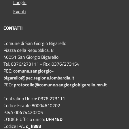
Luoghi
Eventi
CONTATTI
Comune di San Giorgio Bigarello
Piazza della Repubblica, 8
46051 San Giorgio Bigarello
Tel. 0376/273111 - Fax: 0376/273154
PEC:
comune.sangiorgio-
bigarello@pec.regione.lombardia.it
PEO:
protocollo@comune.sangiorgiobigarello.mn.it
Centralino Unico: 0376 273111
Codice Fiscale 80004610202
P.IVA 00474420205
CODICE Ufficio unico:
UFH1ED
Codice IPA:
c_h883