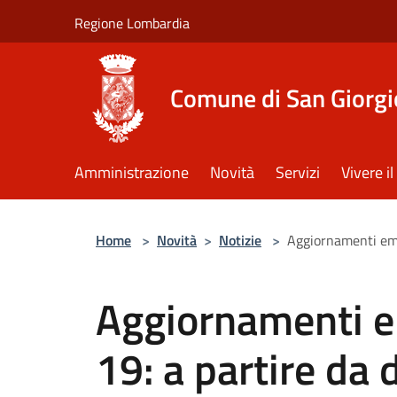
Salta al contenuto principale
Regione Lombardia
Comune di San Giorgi
Amministrazione
Novità
Servizi
Vivere 
Home
>
Novità
>
Notizie
>
Aggiornamenti eme
Aggiornamenti 
19: a partire da