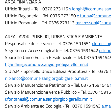
AREA FINANZIARIA
Ufficio Tributi – Tel . 0376 273115
s.longhi@comune.sangi
Ufficio Ragioneria – Tel. 0376 273150
e.turina@comune.s
Ufficio Personale – Tel. 0376 273113
mr.cressoni@comun
AREA LAVORI PUBBLICI, URBANISTICA E AMBIENTE
Responsabile del servizio - Tel. 0376 1591551
r.lomelli
Segreteria e Accesso agli atti – Tel. 0376 1591542
r.cleo
Sportello Unico Edilizia Residenziale – Tel. 0376 159154
t.gandini@comune.sangiorgiobigarello.mn.it
S.U.A.P. - Sportello Unico Edilizia Produttiva - Tel. 037
n.bianco@comune.sangiorgiobigarello.mn.it
Servizio Manutenzione Patrimonio - Tel. 0376 1591546
Servizio Manutenzione verde Pubblico - Tel. 0376 1591
r.fontanesi@comune.sangiorgiobigarello.mn.it
Servizio Ambiente ed Ecologia - Tel. 0376 1591543
a.ma