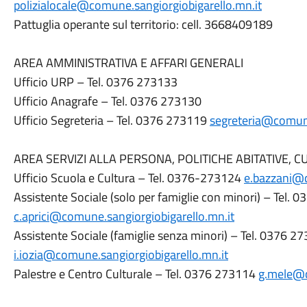
polizialocale@comune.sangiorgiobigarello.mn.it
Pattuglia operante sul territorio: cell. 3668409189
AREA AMMINISTRATIVA E AFFARI GENERALI
Ufficio URP – Tel. 0376 273133
Ufficio Anagrafe – Tel. 0376 273130
Ufficio Segreteria – Tel. 0376 273119
segreteria@comune
AREA SERVIZI ALLA PERSONA, POLITICHE ABITATIVE, 
Ufficio Scuola e Cultura – Tel. 0376-273124
e.bazzani@c
Assistente Sociale (solo per famiglie con minori) – Tel.
c.aprici@comune.sangiorgiobigarello.mn.it
Assistente Sociale (famiglie senza minori) – Tel. 0376 2
i.iozia@comune.sangiorgiobigarello.mn.it
Palestre e Centro Culturale – Tel. 0376 273114
g.mele@c