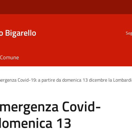
o Bigarello
Seg
il Comune
rgenza Covid-19: a partire da domenica 13 dicembre la Lombardia è
emergenza Covid-
 domenica 13