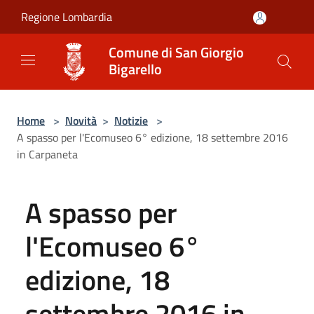
Salta al contenuto principale
Regione Lombardia
Comune di San Giorgio
Bigarello
Home
>
Novità
>
Notizie
>
A spasso per l'Ecomuseo 6° edizione, 18 settembre 2016
in Carpaneta
A spasso per
l'Ecomuseo 6°
edizione, 18
settembre 2016 in