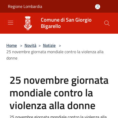
Salta al contenuto principale
Regione Lombardia
Comune di San Giorgio
Bigarello
Home
>
Novità
>
Notizie
>
25 novembre giornata mondiale contro la violenza alla
donne
25 novembre giornata
mondiale contro la
violenza alla donne
25 novembre giornata mondiale contro la violenza alla