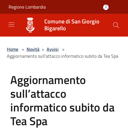
Salta al contenuto principale
Regione Lombardia
Comune di San Giorgio
Bigarello
Home
>
Novità
>
Avvisi
>
Aggiornamento sull’attacco informatico subito da Tea Spa
Aggiornamento
sull’attacco
informatico subito da
Tea Spa