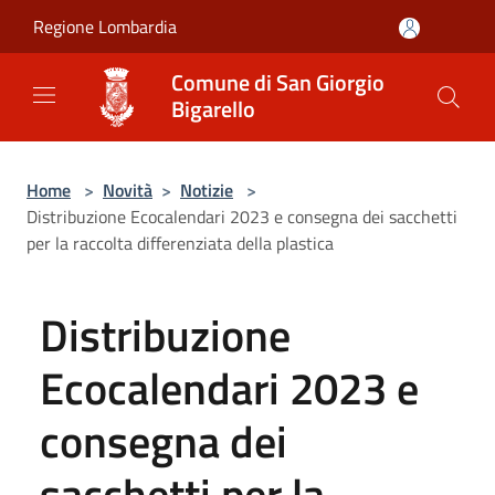
Salta al contenuto principale
Regione Lombardia
Comune di San Giorgio
Bigarello
Home
>
Novità
>
Notizie
>
Distribuzione Ecocalendari 2023 e consegna dei sacchetti
per la raccolta differenziata della plastica
Distribuzione
Ecocalendari 2023 e
consegna dei
sacchetti per la