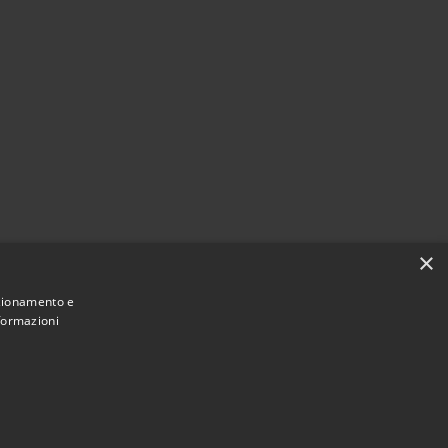
×
nzionamento e
nformazioni
Municipium
Accesso
San Giorgio Bigarello • Powered by
•
redazione