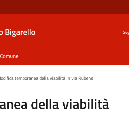
o Bigarello
Seg
il Comune
odifica temporanea della viabilità in via Rubens
nea della viabilità