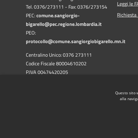
Leggi le 
Tel. 0376/273111 - Fax: 0376/273154
Richiesta
PEC:
comune.sangiorgio-
bigarello@pec.regione.lombardia.it
PEO:
protocollo@comune.sangiorgiobigarello.mn.it
Centralino Unico: 0376 273111
Codice Fiscale 80004610202
P.IVA 00474420205
CODICE Ufficio unico:
UFH1ED
Codice IPA:
c_h883
Questo sito 
alla navig
RSS
Accessibilità
Privacy
Cookie
Mappa de