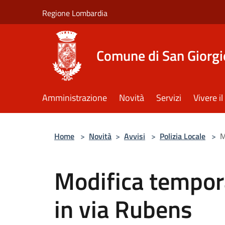
Salta al contenuto principale
Regione Lombardia
Comune di San Giorgi
Amministrazione
Novità
Servizi
Vivere 
Home
>
Novità
>
Avvisi
>
Polizia Locale
>
M
Modifica tempora
in via Rubens