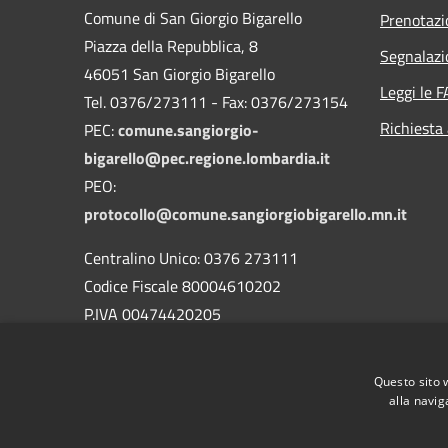
Comune di San Giorgio Bigarello
Prenotaz
Piazza della Repubblica, 8
Segnalazi
46051 San Giorgio Bigarello
Leggi le 
Tel. 0376/273111 - Fax: 0376/273154
Richiesta
PEC:
comune.sangiorgio-
bigarello@pec.regione.lombardia.it
PEO:
protocollo@comune.sangiorgiobigarello.mn.it
Centralino Unico: 0376 273111
Codice Fiscale 80004610202
P.IVA 00474420205
CODICE Ufficio unico:
UFH1ED
Codice IPA:
c_h883
Questo sito 
alla navig