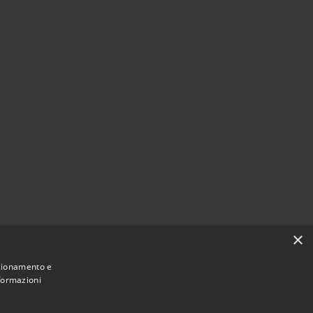
×
nzionamento e
nformazioni