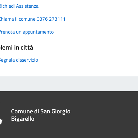
Richiedi Assistenza
Chiama il comune 0376 273111
Prenota un appuntamento
lemi in città
Segnala disservizio
Comune di San Giorgio
Bigarello