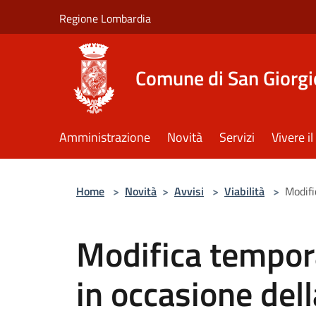
Salta al contenuto principale
Regione Lombardia
Comune di San Giorgi
Amministrazione
Novità
Servizi
Vivere 
Home
>
Novità
>
Avvisi
>
Viabilità
>
Modifi
Modifica tempora
in occasione del