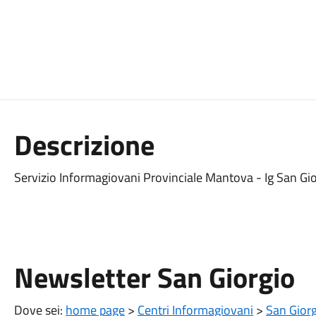
Descrizione
Servizio Informagiovani Provinciale Mantova - Ig San G
Newsletter San Giorgio
Dove sei:
home page
>
Centri Informagiovani
>
San Gior