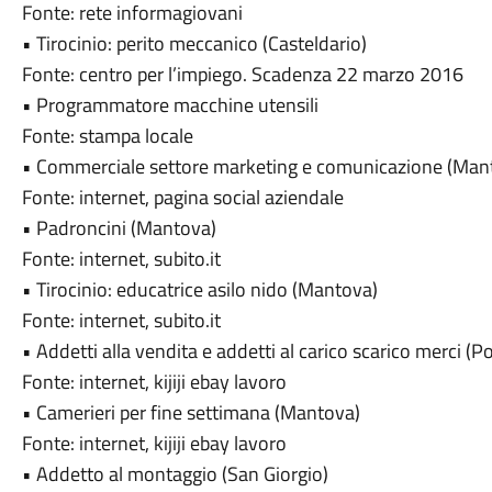
Fonte: rete informagiovani
• Tirocinio: perito meccanico (Casteldario)
Fonte: centro per l’impiego. Scadenza 22 marzo 2016
• Programmatore macchine utensili
Fonte: stampa locale
• Commerciale settore marketing e comunicazione (Man
Fonte: internet, pagina social aziendale
• Padroncini (Mantova)
Fonte: internet, subito.it
• Tirocinio: educatrice asilo nido (Mantova)
Fonte: internet, subito.it
• Addetti alla vendita e addetti al carico scarico merci 
Fonte: internet, kijiji ebay lavoro
• Camerieri per fine settimana (Mantova)
Fonte: internet, kijiji ebay lavoro
• Addetto al montaggio (San Giorgio)