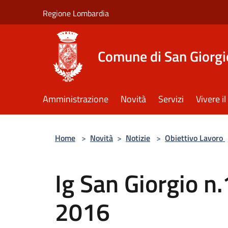
Salta al contenuto principale
Regione Lombardia
Comune di San Giorgi
Amministrazione
Novità
Servizi
Vivere 
Home
>
Novità
>
Notizie
>
Obiettivo Lavoro
Ig San Giorgio 
2016