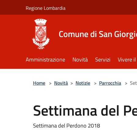
Salta al contenuto principale
Regione Lombardia
Comune di San Giorgi
Amministrazione
Novità
Servizi
Vivere 
Home
>
Novità
>
Notizie
>
Parrocchia
>
Set
Settimana del P
Settimana del Perdono 2018