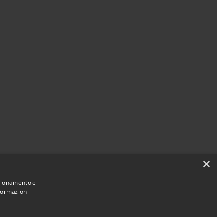
×
nzionamento e
nformazioni