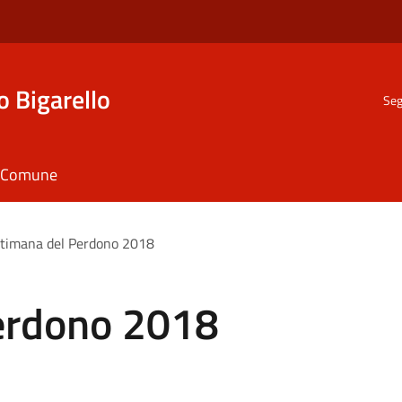
o Bigarello
Seg
il Comune
timana del Perdono 2018
erdono 2018