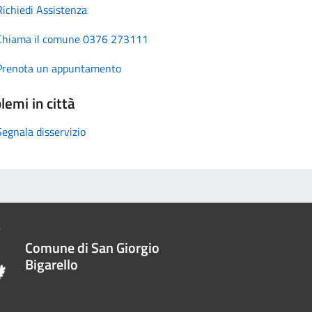
Richiedi Assistenza
Chiama il comune 0376 273111
Prenota un appuntamento
lemi in città
Segnala disservizio
Comune di San Giorgio
Bigarello