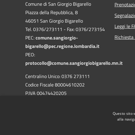
Comune di San Giorgio Bigarello
Prenotaz
Piazza della Repubblica, 8
Segnalazi
46051 San Giorgio Bigarello
Leggi le 
Tel. 0376/273111 - Fax: 0376/273154
Richiesta
PEC:
comune.sangiorgio-
bigarello@pec.regione.lombardia.it
PEO:
protocollo@comune.sangiorgiobigarello.mn.it
Centralino Unico: 0376 273111
Codice Fiscale 80004610202
P.IVA 00474420205
CODICE Ufficio unico:
UFH1ED
Codice IPA:
c_h883
Questo sito 
alla navig