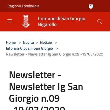
Salta al contenuto principale
Regione Lombardia
Comune di San Giorgio
Bigarello
Home
>
Novità
>
Notizie
>
Informa Giovani San Giorgio
>
Newsletter - Newsletter Ig San Giorgio n.09 -19/03/2020
Newsletter -
Newsletter Ig San
Giorgio n.09
-19/03/2020