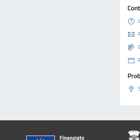
Cont
Prob