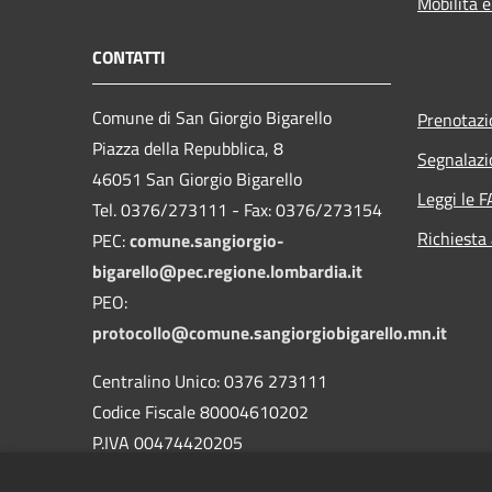
Mobilità e
CONTATTI
Comune di San Giorgio Bigarello
Prenotaz
Piazza della Repubblica, 8
Segnalazi
46051 San Giorgio Bigarello
Leggi le 
Tel. 0376/273111 - Fax: 0376/273154
Richiesta
PEC:
comune.sangiorgio-
bigarello@pec.regione.lombardia.it
PEO:
protocollo@comune.sangiorgiobigarello.mn.it
Centralino Unico: 0376 273111
Codice Fiscale 80004610202
P.IVA 00474420205
CODICE Ufficio unico:
UFH1ED