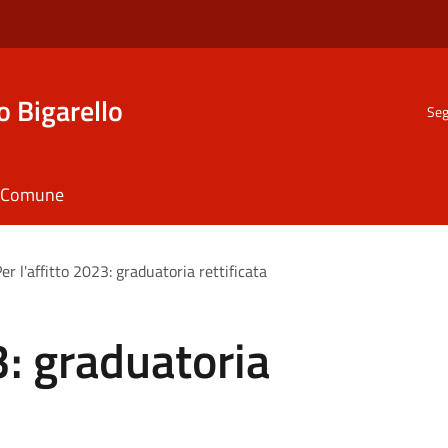
o Bigarello
Seg
il Comune
er l'affitto 2023: graduatoria rettificata
3: graduatoria