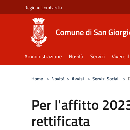
Salta al contenuto principale
Regione Lombardia
Comune di San Giorgi
Amministrazione
Novità
Servizi
Vivere 
Home
>
Novità
>
Avvisi
>
Servizi Sociali
>
P
Per l'affitto 202
rettificata