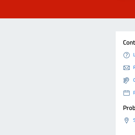
Cont
Prob