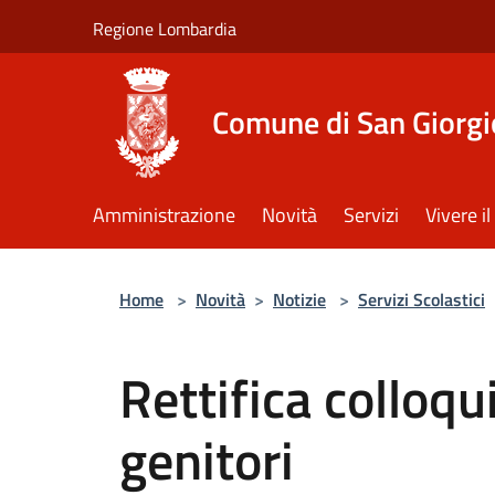
Salta al contenuto principale
Regione Lombardia
Comune di San Giorgi
Amministrazione
Novità
Servizi
Vivere 
Home
>
Novità
>
Notizie
>
Servizi Scolastici
Rettifica colloqui
genitori