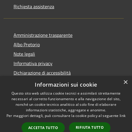
Richiesta assistenza
Amministrazione trasparente
Albo Pretorio
Note legali
Informativa privacy
Dichiarazione di accessibilità
×
Obiettivi di accessibilità
Informazioni sui cookie
Questo sito web utilizza cookie tecnici e assimilati strettamente
necessari al corretto funzionamento e alla navigazione del sito,
nonché un cookie tecnico analitico al solo fine di elaborare
informazioni statistiche, aggregate e anonime.
RSS
Copyright © 2026 • Comune di
Per maggiori dettagli, può consultare la cookie policy al seguente
link
Accessibilità
San Giorgio Bigarello •
Privacy
Municipium
Powered by
•
RIFIUTA TUTTO
ACCETTA TUTTO