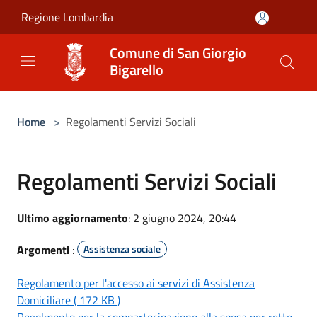
Salta al contenuto principale
Regione Lombardia
Comune di San Giorgio
Bigarello
Home
>
Regolamenti Servizi Sociali
Regolamenti Servizi Sociali
Ultimo aggiornamento
: 2 giugno 2024, 20:44
Argomenti
:
Assistenza sociale
Regolamento per l'accesso ai servizi di Assistenza
Domiciliare ( 172 KB )
Regolmento per la compartecipazione alla spesa per rette