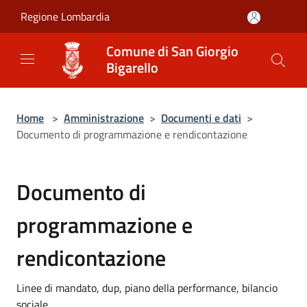
Salta al contenuto principale
Regione Lombardia
Comune di San Giorgio
Bigarello
Home
>
Amministrazione
>
Documenti e dati
>
Documento di programmazione e rendicontazione
Documento di
programmazione e
rendicontazione
Linee di mandato, dup, piano della performance, bilancio
sociale