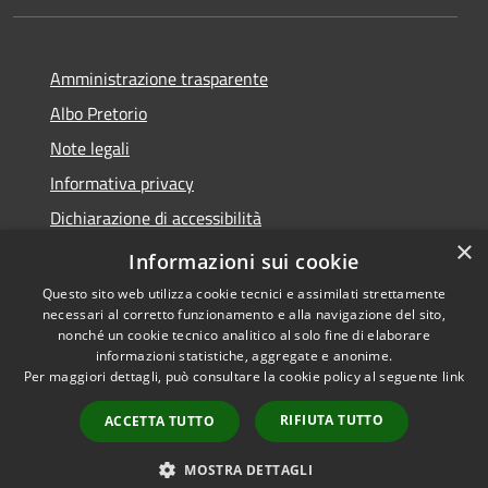
Amministrazione trasparente
Albo Pretorio
Note legali
Informativa privacy
Dichiarazione di accessibilità
×
Obiettivi di accessibilità
Informazioni sui cookie
Questo sito web utilizza cookie tecnici e assimilati strettamente
necessari al corretto funzionamento e alla navigazione del sito,
nonché un cookie tecnico analitico al solo fine di elaborare
informazioni statistiche, aggregate e anonime.
RSS
Copyright © 2026 • Comune di
Per maggiori dettagli, può consultare la cookie policy al seguente
link
Accessibilità
San Giorgio Bigarello •
Privacy
Municipium
Powered by
•
RIFIUTA TUTTO
ACCETTA TUTTO
Cookie
Accesso redazione
Mappa del sito
MOSTRA DETTAGLI