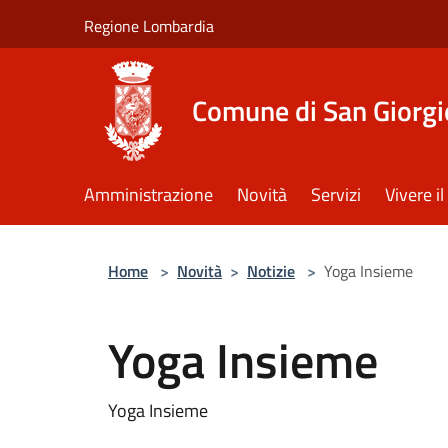
Salta al contenuto principale
Regione Lombardia
Comune di San Giorgi
Amministrazione
Novità
Servizi
Vivere 
Home
>
Novità
>
Notizie
>
Yoga Insieme
Yoga Insieme
Yoga Insieme