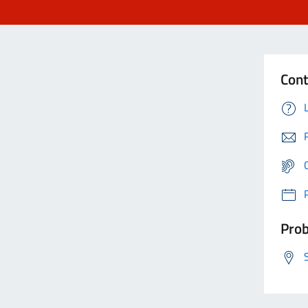
Cont
Prob