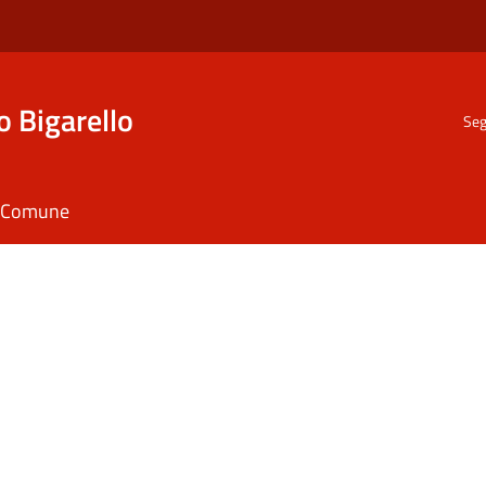
o Bigarello
Seg
il Comune