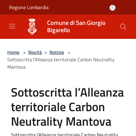
Salta al contenuto principale
Regione Lombardia
Comune di San Giorgio
Bigarello
Home
>
Novità
>
Notizie
>
Sottoscritta l’Alleanza territoriale Carbon Neutrality
Mantova
Sottoscritta l’Alleanza
territoriale Carbon
Neutrality Mantova
Sottoscritta l’Alleanza territoriale Carbon Neutrality