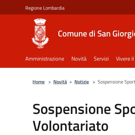
Salta al contenuto principale
Regione Lombardia
Comune di San Giorgi
Amministrazione
Novità
Servizi
Vivere 
Home
>
Novità
>
Notizie
>
Sospensione Sporte
Sospensione Spor
Volontariato