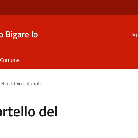
o Bigarello
Seg
il Comune
llo del Volontariato
tello del