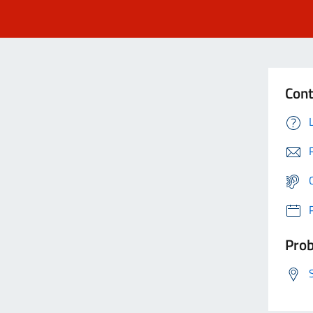
Cont
Prob