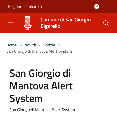
Salta al contenuto principale
Regione Lombardia
Comune di San Giorgio
Bigarello
Home
>
Novità
>
Notizie
>
San Giorgio di Mantova Alert System
San Giorgio di
Mantova Alert
System
San Giorgio di Mantova Alert System