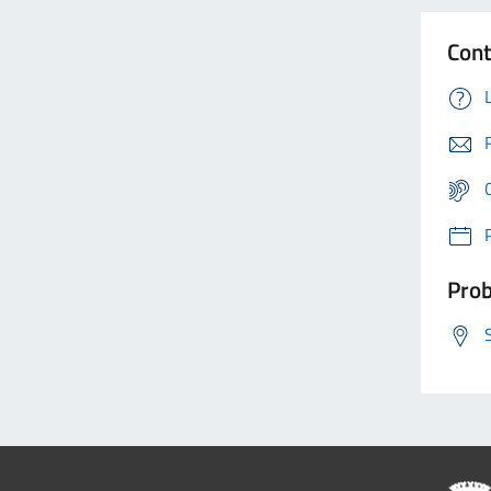
Cont
Prob