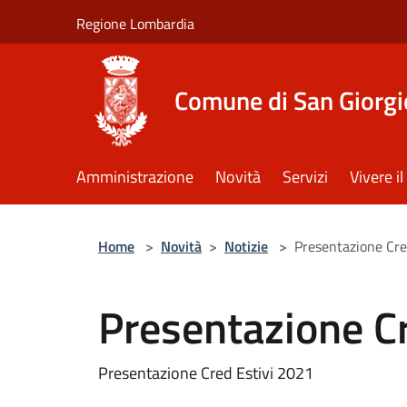
Salta al contenuto principale
Regione Lombardia
Comune di San Giorgi
Amministrazione
Novità
Servizi
Vivere 
Home
>
Novità
>
Notizie
>
Presentazione Cre
Presentazione C
Presentazione Cred Estivi 2021