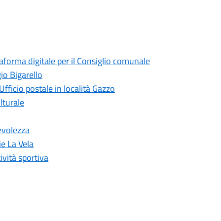
taforma digitale per il Consiglio comunale
io Bigarello
Ufficio postale in località Gazzo
lturale
evolezza
ie La Vela
ività sportiva