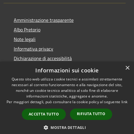
Amministrazione trasparente
Albo Pretorio
Note legali
Informativa privacy
Dichiarazione di accessibilità
×
Obiettivi di accessibilità
Informazioni sui cookie
Questo sito web utilizza cookie tecnici e assimilati strettamente
necessari al corretto funzionamento e alla navigazione del sito,
nonché un cookie tecnico analitico al solo fine di elaborare
informazioni statistiche, aggregate e anonime.
RSS
Copyright © 2026 • Comune di
Per maggiori dettagli, può consultare la cookie policy al seguente
link
Accessibilità
San Giorgio Bigarello •
Privacy
Municipium
Powered by
•
RIFIUTA TUTTO
ACCETTA TUTTO
Cookie
Accesso redazione
Mappa del sito
MOSTRA DETTAGLI