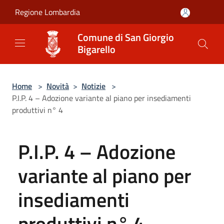
Salta al contenuto principale
Regione Lombardia
Comune di San Giorgio
Bigarello
Home
>
Novità
>
Notizie
>
P.I.P. 4 – Adozione variante al piano per insediamenti
produttivi n° 4
P.I.P. 4 – Adozione
variante al piano per
insediamenti
produttivi n° 4