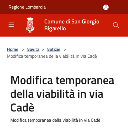
Salta al contenuto principale
Regione Lombardia
Comune di San Giorgio
Bigarello
Home
>
Novità
>
Notizie
>
Modifica temporanea della viabilità in via Cadè
Modifica temporanea
della viabilità in via
Cadè
Modifica temporanea della viabilità in via Cadè