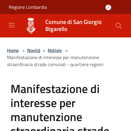
Salta al contenuto principale
Regione Lombardia
Comune di San Giorgio
Bigarello
Home
>
Novità
>
Notizie
>
Manifestazione di interesse per manutenzione
straordinaria strade comunali - quartiere regioni
Manifestazione di
interesse per
manutenzione
straordinaria strade