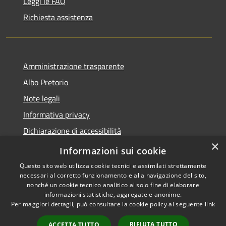
Leggi le FAQ
Richiesta assistenza
Amministrazione trasparente
Albo Pretorio
Note legali
Informativa privacy
Dichiarazione di accessibilità
×
Obiettivi di accessibilità
Informazioni sui cookie
Questo sito web utilizza cookie tecnici e assimilati strettamente
necessari al corretto funzionamento e alla navigazione del sito,
nonché un cookie tecnico analitico al solo fine di elaborare
informazioni statistiche, aggregate e anonime.
RSS
Copyright © 2026 • Comune di
Per maggiori dettagli, può consultare la cookie policy al seguente
link
Accessibilità
San Giorgio Bigarello •
Privacy
Municipium
Powered by
•
RIFIUTA TUTTO
ACCETTA TUTTO