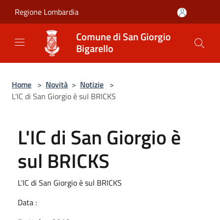
Salta al contenuto principale
Regione Lombardia
Comune di San Giorgio
Bigarello
Home
>
Novità
>
Notizie
>
L'IC di San Giorgio è sul BRICKS
L'IC di San Giorgio è
sul BRICKS
L'IC di San Giorgio è sul BRICKS
Data :