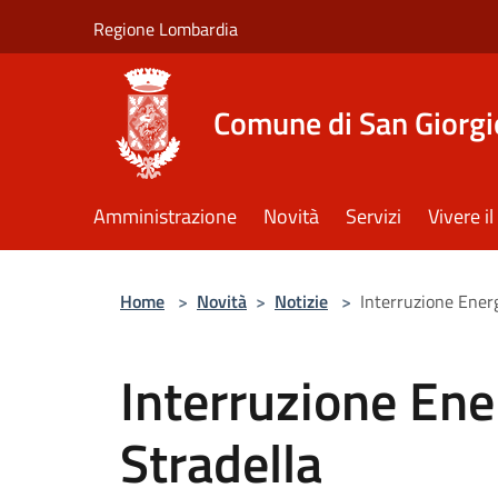
Salta al contenuto principale
Regione Lombardia
Comune di San Giorgi
Amministrazione
Novità
Servizi
Vivere 
Home
>
Novità
>
Notizie
>
Interruzione Energ
Interruzione Ener
Stradella