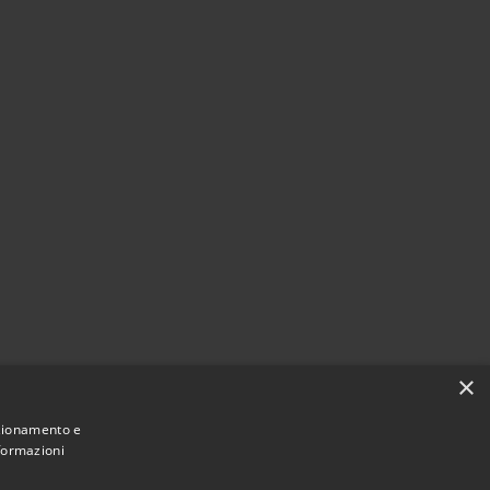
×
nzionamento e
nformazioni