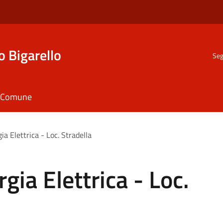
o Bigarello
Seg
il Comune
ia Elettrica - Loc. Stradella
gia Elettrica - Loc.