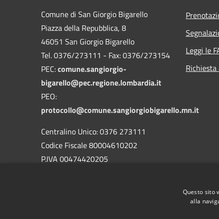
Comune di San Giorgio Bigarello
Prenotaz
Piazza della Repubblica, 8
Segnalazi
46051 San Giorgio Bigarello
Leggi le 
Tel. 0376/273111 - Fax: 0376/273154
Richiesta
PEC:
comune.sangiorgio-
bigarello@pec.regione.lombardia.it
PEO:
protocollo@comune.sangiorgiobigarello.mn.it
Centralino Unico: 0376 273111
Codice Fiscale 80004610202
P.IVA 00474420205
CODICE Ufficio unico:
UFH1ED
Codice IPA:
c_h883
Questo sito 
alla navig