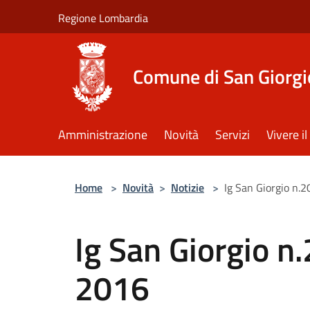
Salta al contenuto principale
Regione Lombardia
Comune di San Giorgi
Amministrazione
Novità
Servizi
Vivere 
Home
>
Novità
>
Notizie
>
Ig San Giorgio n.
Ig San Giorgio n
2016