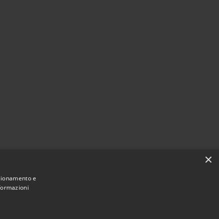
×
nzionamento e
nformazioni