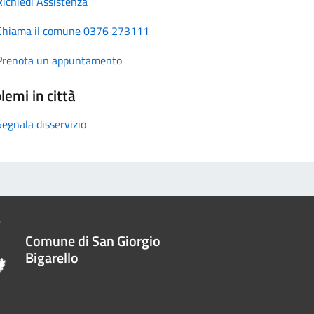
Richiedi Assistenza
Chiama il comune 0376 273111
Prenota un appuntamento
lemi in città
Segnala disservizio
Comune di San Giorgio
Bigarello