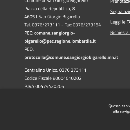
Comune di San Giorgio Bigarello
Prenotaz
Piazza della Repubblica, 8
Segnalazi
46051 San Giorgio Bigarello
Leggi le 
Tel. 0376/273111 - Fax: 0376/273154
Richiesta
PEC:
comune.sangiorgio-
bigarello@pec.regione.lombardia.it
PEO:
protocollo@comune.sangiorgiobigarello.mn.it
Centralino Unico: 0376 273111
Codice Fiscale 80004610202
P.IVA 00474420205
CODICE Ufficio unico:
UFH1ED
Codice IPA:
c_h883
Questo sito 
alla navig