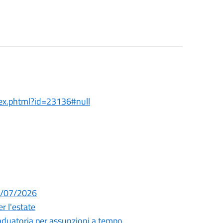
dex.phtml?id=23136#null
29/07/2026
r l'estate
raduatoria per assunzioni a tempo