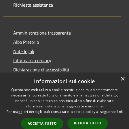
Richiesta assistenza
Amministrazione trasparente
Albo Pretorio
Note legali
Informativa privacy
Dichiarazione di accessibilità
×
Obiettivi di accessibilità
Informazioni sui cookie
Questo sito web utilizza cookie tecnici e assimilati strettamente
necessari al corretto funzionamento e alla navigazione del sito,
nonché un cookie tecnico analitico al solo fine di elaborare
informazioni statistiche, aggregate e anonime.
RSS
Copyright © 2026 • Comune di
Per maggiori dettagli, può consultare la cookie policy al seguente
link
Accessibilità
San Giorgio Bigarello •
Privacy
Municipium
Powered by
•
RIFIUTA TUTTO
ACCETTA TUTTO
Cookie
Accesso redazione