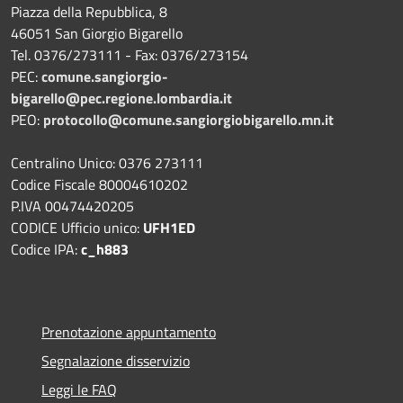
Piazza della Repubblica, 8
46051 San Giorgio Bigarello
Tel. 0376/273111 - Fax: 0376/273154
PEC:
comune.sangiorgio-
bigarello@pec.regione.lombardia.it
PEO:
protocollo@comune.sangiorgiobigarello.mn.it
Centralino Unico: 0376 273111
Codice Fiscale 80004610202
P.IVA 00474420205
CODICE Ufficio unico:
UFH1ED
Codice IPA:
c_h883
Prenotazione appuntamento
Segnalazione disservizio
Leggi le FAQ